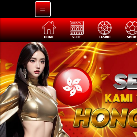
HOME
SLOT
CASINO
SPOR