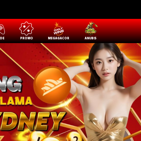
DE
PROMO
MEGAGACOR
ANUBIS