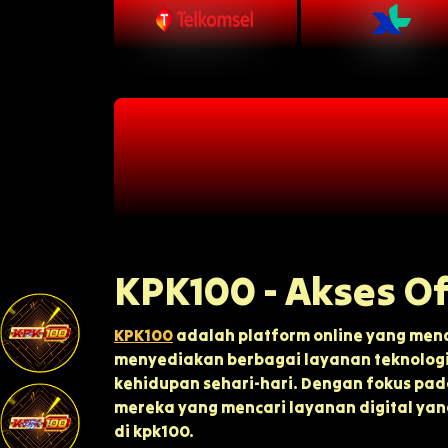
KPK100 - Akses Off
KPK100
adalah platform online yang mena
menyediakan berbagai layanan teknologi t
kehidupan sehari-hari. Dengan fokus pad
mereka yang mencari layanan digital yan
di kpk100.