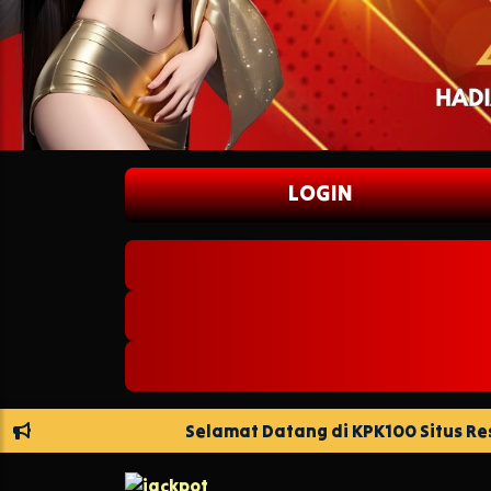
LOGIN
t Datang di KPK100 Situs Resmi Terpercaya Gampang M