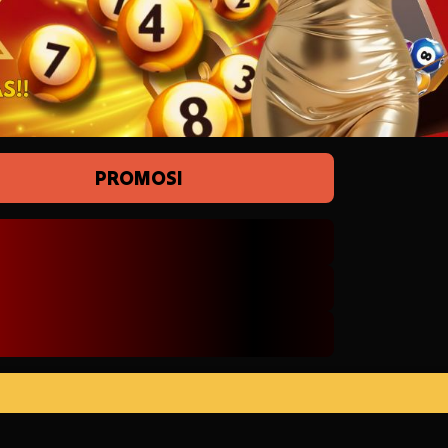
PROMOSI