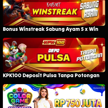
Bonus Winstreak Sabung Ayam 5 x Win
KPK100 Deposit Pulsa Tanpa Potongan