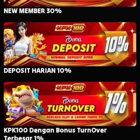
NEW MEMBER 30%
DEPOSIT HARIAN 10%
KPK100 Dengan Bonus TurnOver
Terbesar 1%