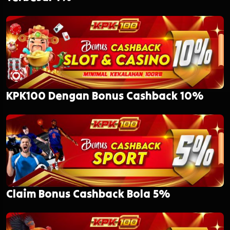
KPK100 Dengan Bonus Cashback 10%
Claim Bonus Cashback Bola 5%