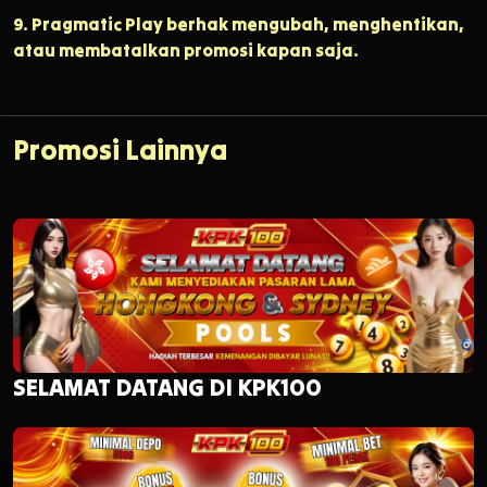
9. Pragmatic Play berhak mengubah, menghentikan,
atau membatalkan promosi kapan saja.
Promosi Lainnya
SELAMAT DATANG DI KPK100