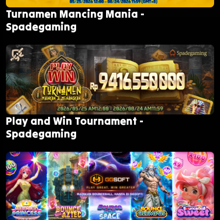
Turnamen Mancing Mania -
Spadegaming
Play and Win Tournament -
Spadegaming